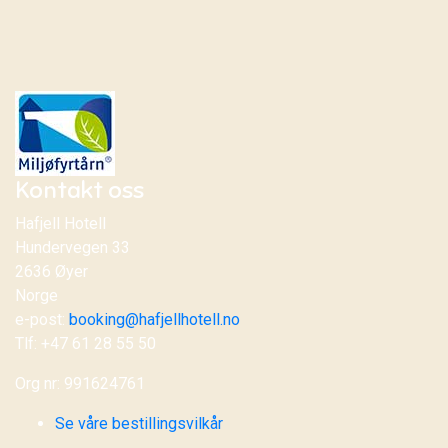
Kontakt oss
Hafjell Hotell
Hundervegen 33
2636 Øyer
Norge
e-post:
booking@hafjellhotell.no
Tlf: +47 61 28 55 50
Org nr: 991624761
Se våre bestillingsvilkår