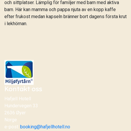
och sittplatser. Lämplig för familjer med barn med aktiva
barn. Här kan mamma och pappa njuta av en kopp kaffe
efter frukost medan kapseln bränner bort dagens första krut
i lekhörnan.
Kontakt oss
Hafjell Hotell
Hundervegen 33
2636 Øyer
Norge
e-post:
booking@hafjellhotell.no