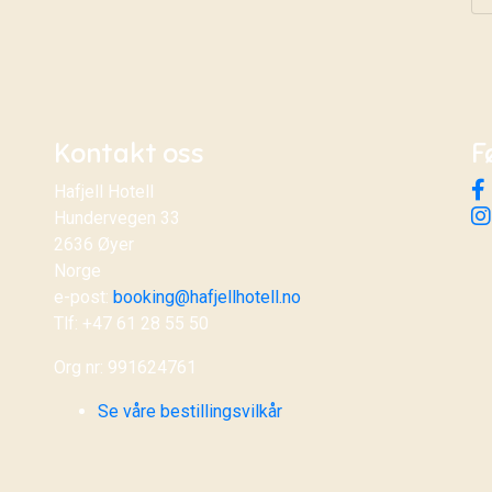
Kontakt oss
F
Hafjell Hotell
Hundervegen 33
2636 Øyer
Norge
e-post:
booking@hafjellhotell.no
Tlf: +47 61 28 55 50
Org nr: 991624761
Se våre bestillingsvilkår