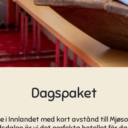
Dagspaket
e i Innlandet med kort avstånd till Mj
dalen är vi det perfekta hotellet för 