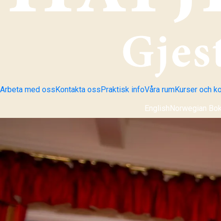
Arbeta med oss
Kontakta oss
Praktisk info
Våra rum
Kurser och k
English
Norwegian Bo
Ändra språk: