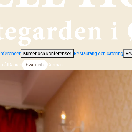
onferenser
Kurser och konferenser
Restaurang och catering
Res
kmål
Danish
Swedish
German