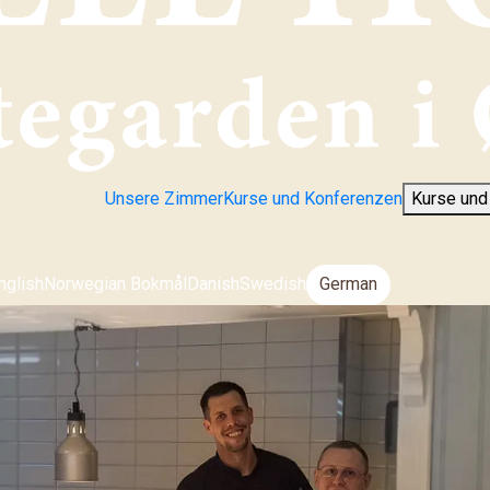
Unsere Zimmer
Kurse und Konferenzen
Kurse und
nglish
Norwegian Bokmål
Danish
Swedish
German
prache ändern: