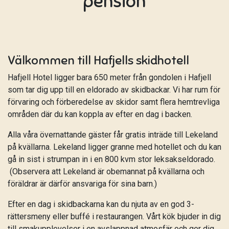
pension
Välkommen till Hafjells skidhotell
Hafjell Hotel ligger bara 650 meter från gondolen i Hafjell
som tar dig upp till en eldorado av skidbackar. Vi har rum för
förvaring och förberedelse av skidor samt flera hemtrevliga
områden där du kan koppla av efter en dag i backen.
Alla våra övernattande gäster får gratis inträde till Lekeland
på kvällarna. Lekeland ligger granne med hotellet och du kan
gå in sist i strumpan in i en 800 kvm stor leksakseldorado.
(Observera att Lekeland är obemannat på kvällarna och
föräldrar är därför ansvariga för sina barn.)
Efter en dag i skidbackarna kan du njuta av en god 3-
rättersmeny eller buffé i restaurangen. Vårt kök bjuder in dig
till smakupplevelser i en avslappnad atmosfär och ger dig