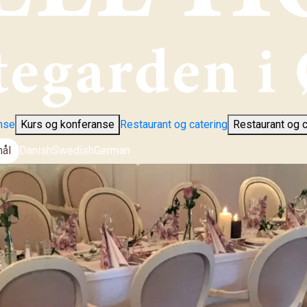
nse
Kurs og konferanse
Restaurant og catering
Restaurant og c
ål
Danish
Swedish
German