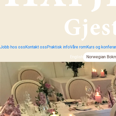
Jobb hos oss
Kontakt oss
Praktisk info
Våre rom
Kurs og konfera
English
Norwegian Bokm
Endre språk: