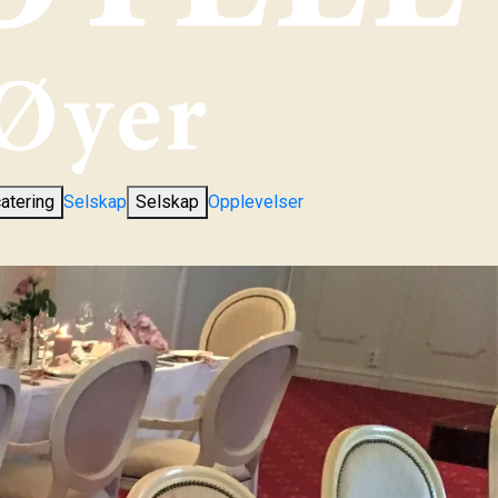
atering
Selskap
Selskap
Opplevelser